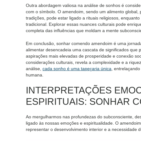
Outra abordagem valiosa na análise de sonhos é considera
com o símbolo. O amendoim, sendo um alimento global, po
tradições, pode estar ligado a rituais religiosos, enquan
tradicional. Explorar essas nuances culturais pode enri
completa das influências que moldam a mente subconsci
Em conclusão, sonhar comendo amendoim é uma jornada fa
alimentar desencadeia uma cascata de significados que 
aspirações mais elevadas de prosperidade e conexão soci
considerações culturais, revela a complexidade e a riqu
análise,
cada sonho é uma tapeçaria única
, entrelaçando
humana.
INTERPRETAÇÕES EMOCI
ESPIRITUAIS: SONHAR
Ao mergulharmos nas profundezas do subconsciente, de
ligado às nossas emoções e espiritualidade. O amendoim
representar o desenvolvimento interior e a necessidade d