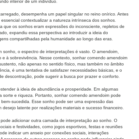
do interior de um indivíduo.
regado, desempenha um papel singular no reino onírico. Antes
ssencial contextualizar a natureza intrínseca dos sonhos.
va que os sonhos eram expressões do inconsciente, repletos de
ado, expandiu essa perspectiva ao introduzir a ideia do
agens compartilhadas pela humanidade ao longo das eras.
onho, o espectro de interpretações é vasto. O amendoim,
ção e à sobrevivência. Nesse contexto, sonhar comendo amendoim
ustento, não apenas no sentido físico, mas também no âmbito
ência, é uma tentativa de satisfazer necessidades básicas, e o
 descontração, pode sugerir a busca por prazer e conforto.
tender à ideia de abundância e prosperidade. Em algumas
oa sorte e riqueza. Portanto, sonhar comendo amendoim pode
 e bem-sucedida. Esse sonho pode ser uma expressão das
desejo latente por realizações materiais e sucesso financeiro.
 pode adicionar outra camada de interpretação ao sonho. O
ais e festividades, como jogos esportivos, festas e reuniões
de indicar um anseio por conexões sociais, interações