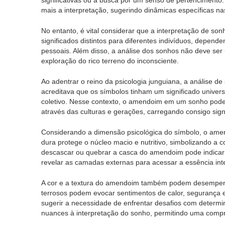
significativas ou a busca por um senso de pertencimento
mais a interpretação, sugerindo dinâmicas específicas na
No entanto, é vital considerar que a interpretação de so
significados distintos para diferentes indivíduos, depend
pessoais. Além disso, a análise dos sonhos não deve ser 
exploração do rico terreno do inconsciente.
Ao adentrar o reino da psicologia junguiana, a análise d
acreditava que os símbolos tinham um significado univer
coletivo. Nesse contexto, o amendoim em um sonho pode
através das culturas e gerações, carregando consigo sign
Considerando a dimensão psicológica do símbolo, o amen
dura protege o núcleo macio e nutritivo, simbolizando 
descascar ou quebrar a casca do amendoim pode indicar
revelar as camadas externas para acessar a essência inte
A cor e a textura do amendoim também podem desempenh
terrosos podem evocar sentimentos de calor, segurança e
sugerir a necessidade de enfrentar desafios com determi
nuances à interpretação do sonho, permitindo uma compre