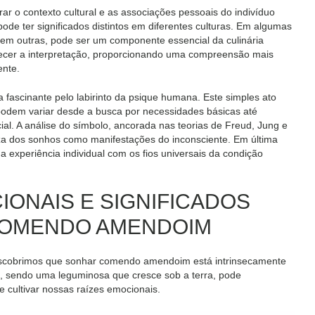
r o contexto cultural e as associações pessoais do indivíduo
de ter significados distintos em diferentes culturas. Em algumas
to em outras, pode ser um componente essencial da culinária
quecer a interpretação, proporcionando uma compreensão mais
ente.
scinante pelo labirinto da psique humana. Este simples ato
podem variar desde a busca por necessidades básicas até
al. A análise do símbolo, ancorada nas teorias de Freud, Jung e
eza dos sonhos como manifestações do inconsciente. Em última
 a experiência individual com os fios universais da condição
ONAIS E SIGNIFICADOS
 COMENDO AMENDOIM
scobrimos que sonhar comendo amendoim está intrinsecamente
, sendo uma leguminosa que cresce sob a terra, pode
e cultivar nossas raízes emocionais.