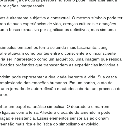
. A presença de outras pessoas no sonho pode influenciar ainda
s relações interpessoais.
nhos é altamente subjetiva e contextual. O mesmo símbolo pode ter
endo de suas experiências de vida, crenças culturais e emoções
uma busca exaustiva por significados definitivos, mas sim uma
e símbolos em sonhos torna-se ainda mais fascinante. Jung
sal e atuavam como pontes entre o consciente e o inconsciente
ria ser interpretado como um arquétipo, uma imagem que ressoa
ificados profundos que transcendem as experiências individuais.
doim pode representar a dualidade inerente à vida. Sua casca
a complexidade das emoções humanas. Em um sonho, o ato de
 uma jornada de autorreflexão e autodescoberta, um processo de
rior.
ar um papel na análise simbólica. O dourado e o marrom
 ligação com a terra. A textura crocante do amendoim pode
nação e resistência. Esses elementos sensoriais adicionam
ensão mais rica e holística do simbolismo envolvido.