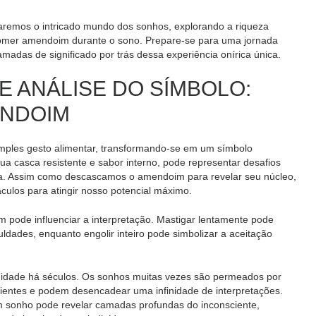
raremos o intricado mundo dos sonhos, explorando a riqueza
comer amendoim durante o sono. Prepare-se para uma jornada
das de significado por trás dessa experiência onírica única.
E ANÁLISE DO SÍMBOLO:
NDOIM
ples gesto alimentar, transformando-se em um símbolo
a casca resistente e sabor interno, pode representar desafios
a. Assim como descascamos o amendoim para revelar seu núcleo,
ulos para atingir nosso potencial máximo.
ode influenciar a interpretação. Mastigar lentamente pode
ldades, enquanto engolir inteiro pode simbolizar a aceitação
nidade há séculos. Os sonhos muitas vezes são permeados por
ientes e podem desencadear uma infinidade de interpretações.
 sonho pode revelar camadas profundas do inconsciente,