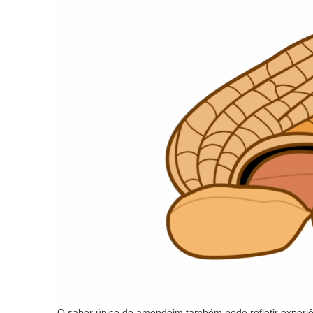
O sabor único do amendoim também pode refletir experiê