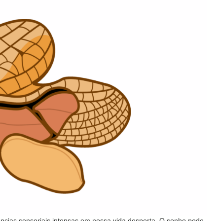
ncias sensoriais intensas em nossa vida desperta. O sonho pode