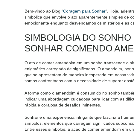
Bem-vindo ao Blog “
Coragem para Sonhar
“. Hoje, adent
simbólica que envolve o ato aparentemente simples de 
emocionante enquanto desvendamos os mistérios e as cama
SIMBOLOGIA DO SONHO 
SONHAR COMENDO AME
O ato de comer amendoim em um sonho transcende o sim
enigmático carregado de significados. O amendoim, por su
que se apresentam de maneira inesperada em nossa vid
somos confrontados com a necessidade de superar obstác
A forma como o amendoim é consumido no sonho também p
indicar uma abordagem cuidadosa para lidar com as dificu
rápida e corajosa de desafios iminentes.
Sonhar é uma experiência intrigante que fascina a huma
símbolos, elementos que carregam significados subconsc
Entre esses símbolos, a ação de comer amendoim em um