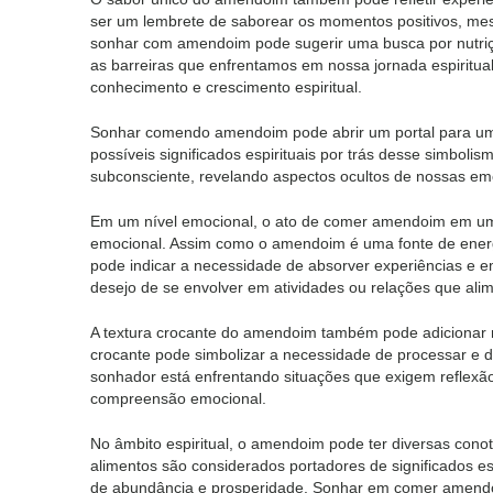
ser um lembrete de saborear os momentos positivos, mes
sonhar com amendoim pode sugerir uma busca por nutriçã
as barreiras que enfrentamos em nossa jornada espiritua
conhecimento e crescimento espiritual.
Sonhar comendo amendoim pode abrir um portal para uma
possíveis significados espirituais por trás desse simbol
subconsciente, revelando aspectos ocultos de nossas em
Em um nível emocional, o ato de comer amendoim em um
emocional. Assim como o amendoim é uma fonte de energia
pode indicar a necessidade de absorver experiências e
desejo de se envolver em atividades ou relações que alim
A textura crocante do amendoim também pode adicionar n
crocante pode simbolizar a necessidade de processar e d
sonhador está enfrentando situações que exigem reflex
compreensão emocional.
No âmbito espiritual, o amendoim pode ter diversas conot
alimentos são considerados portadores de significados 
de abundância e prosperidade. Sonhar em comer amendoi