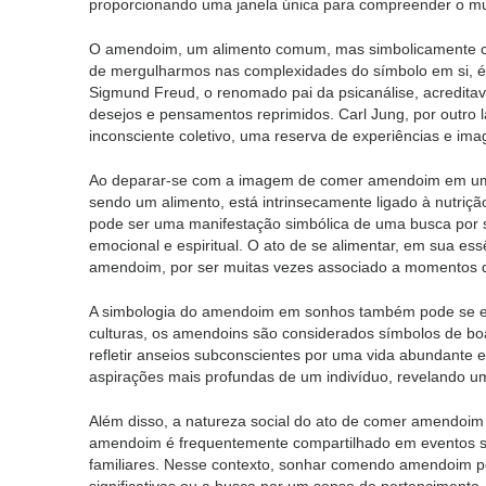
proporcionando uma janela única para compreender o mun
O amendoim, um alimento comum, mas simbolicamente car
de mergulharmos nas complexidades do símbolo em si, é e
Sigmund Freud, o renomado pai da psicanálise, acredita
desejos e pensamentos reprimidos. Carl Jung, por outro l
inconsciente coletivo, uma reserva de experiências e im
Ao deparar-se com a imagem de comer amendoim em um s
sendo um alimento, está intrinsecamente ligado à nutri
pode ser uma manifestação simbólica de uma busca por s
emocional e espiritual. O ato de se alimentar, em sua ess
amendoim, por ser muitas vezes associado a momentos de
A simbologia do amendoim em sonhos também pode se es
culturas, os amendoins são considerados símbolos de b
refletir anseios subconscientes por uma vida abundante
aspirações mais profundas de um indivíduo, revelando um 
Além disso, a natureza social do ato de comer amendoim
amendoim é frequentemente compartilhado em eventos soci
familiares. Nesse contexto, sonhar comendo amendoim po