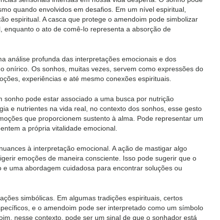
mo quando envolvidos em desafios. Em um nível espiritual,
o espiritual. A casca que protege o amendoim pode simbolizar
l, enquanto o ato de comê-lo representa a absorção de
 análise profunda das interpretações emocionais e dos
ismo onírico. Os sonhos, muitas vezes, servem como expressões do
oções, experiências e até mesmo conexões espirituais.
 sonho pode estar associado a uma busca por nutrição
 e nutrientes na vida real, no contexto dos sonhos, esse gesto
 emoções que proporcionem sustento à alma. Pode representar um
entem a própria vitalidade emocional.
uances à interpretação emocional. A ação de mastigar algo
igerir emoções de maneira consciente. Isso pode sugerir que o
ão e uma abordagem cuidadosa para encontrar soluções ou
ações simbólicas. Em algumas tradições espirituais, certos
específicos, e o amendoim pode ser interpretado como um símbolo
m, nesse contexto, pode ser um sinal de que o sonhador está