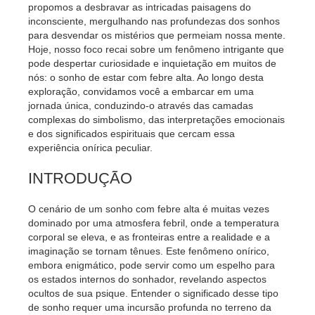
propomos a desbravar as intricadas paisagens do
inconsciente, mergulhando nas profundezas dos sonhos
para desvendar os mistérios que permeiam nossa mente.
Hoje, nosso foco recai sobre um fenômeno intrigante que
pode despertar curiosidade e inquietação em muitos de
nós: o sonho de estar com febre alta. Ao longo desta
exploração, convidamos você a embarcar em uma
jornada única, conduzindo-o através das camadas
complexas do simbolismo, das interpretações emocionais
e dos significados espirituais que cercam essa
experiência onírica peculiar.
INTRODUÇÃO
O cenário de um sonho com febre alta é muitas vezes
dominado por uma atmosfera febril, onde a temperatura
corporal se eleva, e as fronteiras entre a realidade e a
imaginação se tornam tênues. Este fenômeno onírico,
embora enigmático, pode servir como um espelho para
os estados internos do sonhador, revelando aspectos
ocultos de sua psique. Entender o significado desse tipo
de sonho requer uma incursão profunda no terreno da