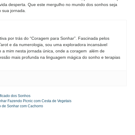
 vida desperta. Que este mergulho no mundo dos sonhos seja
 sua jornada.
ativa por trás do “Coragem para Sonhar”. Fascinada pelos
 Tarot e da numerologia, sou uma exploradora incansável
e a mim nesta jornada única, onde a coragem além de
essão mais profunda na linguagem mágica do sonho e terapias
gorias
ificado dos Sonhos
nhar Fazendo Picnic com Cesta de Vegetais
do de Sonhar com Cachorro