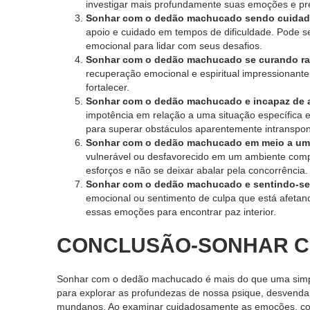
investigar mais profundamente suas emoções e p
Sonhar com o dedão machucado sendo cuidad
apoio e cuidado em tempos de dificuldade. Pode s
emocional para lidar com seus desafios.
Sonhar com o dedão machucado se curando ra
recuperação emocional e espiritual impressionant
fortalecer.
Sonhar com o dedão machucado e incapaz de 
impotência em relação a uma situação específica e
para superar obstáculos aparentemente intranspon
Sonhar com o dedão machucado em meio a um
vulnerável ou desfavorecido em um ambiente compe
esforços e não se deixar abalar pela concorrência.
Sonhar com o dedão machucado e sentindo-se
emocional ou sentimento de culpa que está afetand
essas emoções para encontrar paz interior.
CONCLUSÃO-SONHAR C
Sonhar com o dedão machucado é mais do que uma simple
para explorar as profundezas de nossa psique, desvendan
mundanos. Ao examinar cuidadosamente as emoções, con