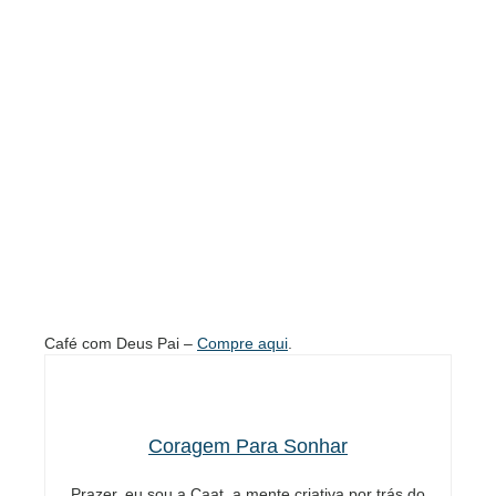
Café com Deus Pai –
Compre aqui
.
Coragem Para Sonhar
Prazer, eu sou a Caat, a mente criativa por trás do