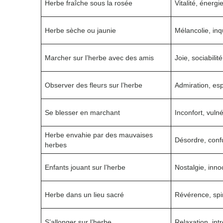
Herbe fraîche sous la rosée
Vitalité, énergi
Herbe sèche ou jaunie
Mélancolie, inq
Marcher sur l’herbe avec des amis
Joie, sociabilité
Observer des fleurs sur l’herbe
Admiration, esp
Se blesser en marchant
Inconfort, vulné
Herbe envahie par des mauvaises
Désordre, conf
herbes
Enfants jouant sur l’herbe
Nostalgie, inn
Herbe dans un lieu sacré
Révérence, spir
S’allonger sur l’herbe
Relaxation, int