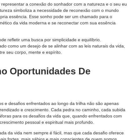
de representar a conexão do sonhador com a natureza e o seu eu
natureza simboliza a necessidade de reconexão com o mundo
ópria essência. Esse sonho pode ser um chamado para o
renético da vida moderna e se reconectar com sua essência
 refletir uma busca por simplicidade e equilíbrio.
tado como um desejo de se alinhar com as leis naturais da vida,
e seu corpo, mente e espírito.
mo Oportunidades De
los e desafios enfrentados ao longo da trilha não são apenas
prendizado e crescimento. Cada pedra no caminho, cada subida
foras para os desafios da vida que, quando enfrentados com
rescimento pessoal e espiritual mais profundo.
da da vida nem sempre é fácil, mas que cada desafio oferece
is fortes, mais sábios e mais conscientes de quem somos.