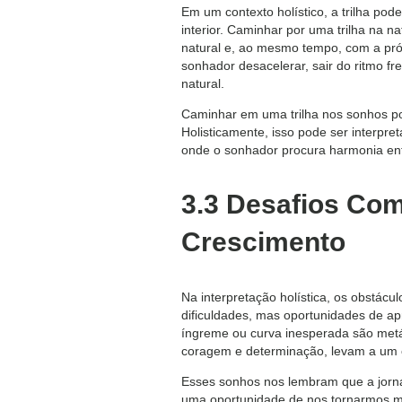
Em um contexto holístico, a trilha po
interior. Caminhar por uma trilha na 
natural e, ao mesmo tempo, com a pr
sonhador desacelerar, sair do ritmo f
natural.
Caminhar em uma trilha nos sonhos pode
Holisticamente, isso pode ser interpre
onde o sonhador procura harmonia entr
3.3 Desafios Co
Crescimento
Na interpretação holística, os obstácu
dificuldades, mas oportunidades de a
íngreme ou curva inesperada são metá
coragem e determinação, levam a um c
Esses sonhos nos lembram que a jorna
uma oportunidade de nos tornarmos ma