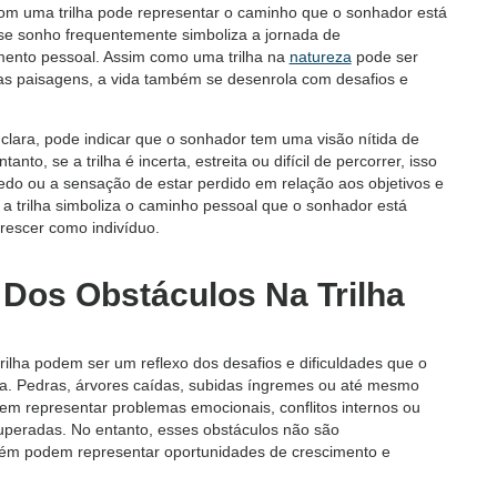
com uma trilha pode representar o caminho que o sonhador está
se sonho frequentemente simboliza a jornada de
mento pessoal. Assim como uma trilha na
natureza
pode ser
las paisagens, a vida também se desenrola com desafios e
clara, pode indicar que o sonhador tem uma visão nítida de
to, se a trilha é incerta, estreita ou difícil de percorrer, isso
medo ou a sensação de estar perdido em relação aos objetivos e
 a trilha simboliza o caminho pessoal que o sonhador está
crescer como indivíduo.
o Dos Obstáculos Na Trilha
rilha podem ser um reflexo dos desafios e dificuldades que o
a. Pedras, árvores caídas, subidas íngremes ou até mesmo
m representar problemas emocionais, conflitos internos ou
uperadas. No entanto, esses obstáculos não são
bém podem representar oportunidades de crescimento e