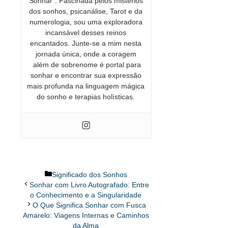
Sonhar”. Fascinada pelos mistérios
dos sonhos, psicanálise, Tarot e da
numerologia, sou uma exploradora
incansável desses reinos
encantados. Junte-se a mim nesta
jornada única, onde a coragem
além de sobrenome é portal para
sonhar e encontrar sua expressão
mais profunda na linguagem mágica
do sonho e terapias holísticas.
Categorias
Significado dos Sonhos
Sonhar com Livro Autografado: Entre
o Conhecimento e a Singularidade
O Que Significa Sonhar com Fusca
Amarelo: Viagens Internas e Caminhos
da Alma