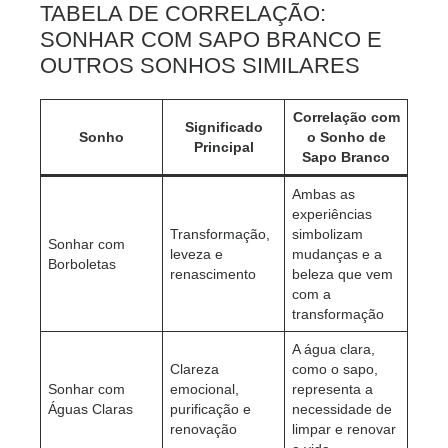
TABELA DE CORRELAÇÃO:
SONHAR COM SAPO BRANCO E
OUTROS SONHOS SIMILARES
Correlação com
Significado
Sonho
o Sonho de
Principal
Sapo Branco
Ambas as
experiências
Transformação,
simbolizam
Sonhar com
leveza e
mudanças e a
Borboletas
renascimento
beleza que vem
com a
transformação
A água clara,
Clareza
como o sapo,
Sonhar com
emocional,
representa a
Águas Claras
purificação e
necessidade de
renovação
limpar e renovar