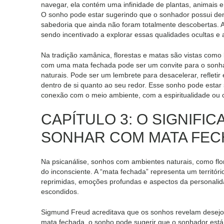
navegar, ela contém uma infinidade de plantas, animais 
O sonho pode estar sugerindo que o sonhador possui dent
sabedoria que ainda não foram totalmente descobertas. 
sendo incentivado a explorar essas qualidades ocultas e
Na tradição xamânica, florestas e matas são vistas como
com uma mata fechada pode ser um convite para o sonha
naturais. Pode ser um lembrete para desacelerar, refletir 
dentro de si quanto ao seu redor. Esse sonho pode estar
conexão com o meio ambiente, com a espiritualidade ou c
CAPÍTULO 3: O SIGNIFI
SONHAR COM MATA FE
Na psicanálise, sonhos com ambientes naturais, como fl
do inconsciente. A “mata fechada” representa um territó
reprimidas, emoções profundas e aspectos da personali
escondidos.
Sigmund Freud acreditava que os sonhos revelam desejos
mata fechada, o sonho pode sugerir que o sonhador está