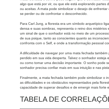
algo que está por vir, ou que ele está explorando part
ou aceitas. A mata pode simbolizar o desejo de enfrent
se perder ou de confrontar o desconhecido.
Para Carl Jung, a floresta era um símbolo arquetípico li
densa e suas sombras, representa o reino dos mistérios
um sinal de que o sonhador está no meio de um processo 
de sua psique, tanto as conscientes quanto as inconscien
confronta com o Self, e onde a transformação pessoal co
A dificuldade de navegar por uma mata fechada também p
perdido em sua vida desperta. Talvez o sonhador esteja
ou como tomar uma decisão importante. O sonho pode ser
sonhador precisa confiar mais em sua intuição e nas pista
Finalmente, a mata fechada também pode simbolizar o inst
as dificuldades e os obstáculos representados pela flore
capacidade de superar desafios e de emergir mais forte e
TABELA DE CORRELAÇ