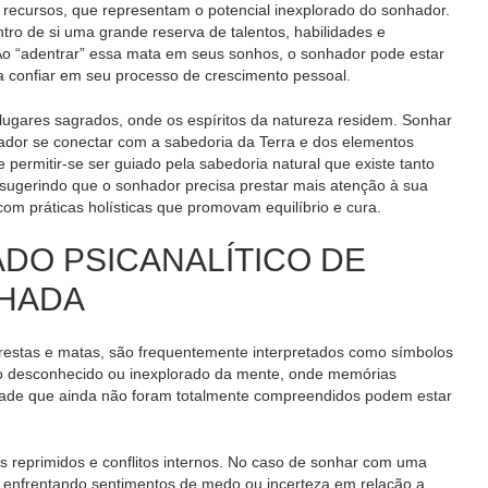
e recursos, que representam o potencial inexplorado do sonhador.
ro de si uma grande reserva de talentos, habilidades e
Ao “adentrar” essa mata em seus sonhos, o sonhador pode estar
 a confiar em seu processo de crescimento pessoal.
 lugares sagrados, onde os espíritos da natureza residem. Sonhar
dor se conectar com a sabedoria da Terra e dos elementos
e permitir-se ser guiado pela sabedoria natural que existe tanto
 sugerindo que o sonhador precisa prestar mais atenção à sua
om práticas holísticas que promovam equilíbrio e cura.
CADO PSICANALÍTICO DE
CHADA
orestas e matas, são frequentemente interpretados como símbolos
rio desconhecido ou inexplorado da mente, onde memórias
dade que ainda não foram totalmente compreendidos podem estar
 reprimidos e conflitos internos. No caso de sonhar com uma
 enfrentando sentimentos de medo ou incerteza em relação a