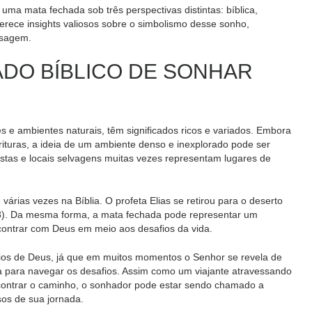
uma mata fechada sob três perspectivas distintas: bíblica,
erece insights valiosos sobre o simbolismo desse sonho,
nsagem.
CADO BÍBLICO DE SONHAR
es e ambientes naturais, têm significados ricos e variados. Embora
ituras, a ideia de um ambiente denso e inexplorado pode ser
restas e locais selvagens muitas vezes representam lugares de
árias vezes na Bíblia. O profeta Elias se retirou para o deserto
4-8). Da mesma forma, a mata fechada pode representar um
contrar com Deus em meio aos desafios da vida.
rios de Deus, já que em muitos momentos o Senhor se revela de
ça para navegar os desafios. Assim como um viajante atravessando
contrar o caminho, o sonhador pode estar sendo chamado a
sos de sua jornada.