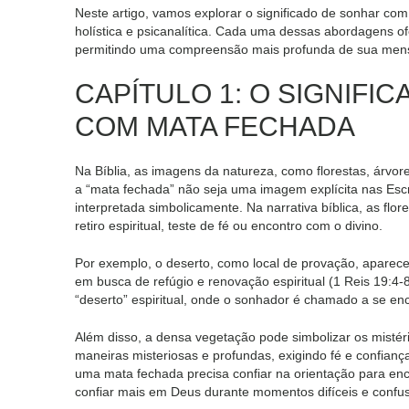
Neste artigo, vamos explorar o significado de sonhar com 
holística e psicanalítica. Cada uma dessas abordagens of
permitindo uma compreensão mais profunda de sua me
CAPÍTULO 1: O SIGNIFI
COM MATA FECHADA
Na Bíblia, as imagens da natureza, como florestas, árvor
a “mata fechada” não seja uma imagem explícita nas Escr
interpretada simbolicamente. Na narrativa bíblica, as flo
retiro espiritual, teste de fé ou encontro com o divino.
Por exemplo, o deserto, como local de provação, aparece v
em busca de refúgio e renovação espiritual (1 Reis 19:
“deserto” espiritual, onde o sonhador é chamado a se en
Além disso, a densa vegetação pode simbolizar os misté
maneiras misteriosas e profundas, exigindo fé e confian
uma mata fechada precisa confiar na orientação para en
confiar mais em Deus durante momentos difíceis e confu