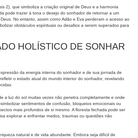
is 2), que simboliza a criação original de Deus e a harmonia
a pode trazer à tona o desejo do sonhador de retornar a um
om Deus. No entanto, assim como Adão e Eva perderam o acesso ao
lizar obstáculos espirituais ou desafios a serem superados para
CADO HOLÍSTICO DE SONHAR
expressão da energia interna do sonhador e de sua jornada de
letir o estado atual do mundo interior do sonhador, revelando
cidas.
e a luz do sol muitas vezes não penetra completamente e onde
e simbolizar sentimentos de confusão, bloqueios emocionais ou
spectos mais profundos de si mesmo. A floresta fechada pode ser
isa explorar e enfrentar medos, traumas ou questões não
iqueza natural e de vida abundante. Embora seja difícil de