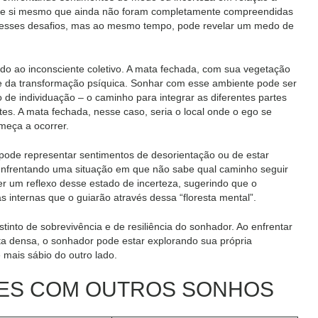
es de si mesmo que ainda não foram completamente compreendidas
ar esses desafios, mas ao mesmo tempo, pode revelar um medo de
gado ao inconsciente coletivo. A mata fechada, com sua vegetação
 e da transformação psíquica. Sonhar com esse ambiente pode ser
de individuação – o caminho para integrar as diferentes partes
tes. A mata fechada, nesse caso, seria o local onde o ego se
meça a ocorrer.
ode representar sentimentos de desorientação ou de estar
 enfrentando uma situação em que não sabe qual caminho seguir
 um reflexo desse estado de incerteza, sugerindo que o
s internas que o guiarão através dessa “floresta mental”.
into de sobrevivência e de resiliência do sonhador. Ao enfrentar
sta densa, o sonhador pode estar explorando sua própria
 mais sábio do outro lado.
ÕES COM OUTROS SONHOS