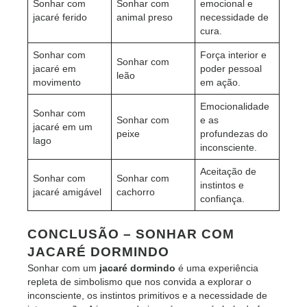
Sonhar com
Sonhar com
emocional e
jacaré ferido
animal preso
necessidade de
cura.
Sonhar com
Força interior e
Sonhar com
jacaré em
poder pessoal
leão
movimento
em ação.
Emocionalidade
Sonhar com
Sonhar com
e as
jacaré em um
peixe
profundezas do
lago
inconsciente.
Aceitação de
Sonhar com
Sonhar com
instintos e
jacaré amigável
cachorro
confiança.
CONCLUSÃO
– SONHAR COM
JACARÉ DORMINDO
Sonhar com um
jacaré dormindo
é uma experiência
repleta de simbolismo que nos convida a explorar o
inconsciente, os instintos primitivos e a necessidade de