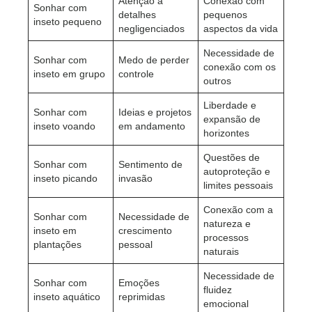
Atenção a
Conexão com
Sonhar com
detalhes
pequenos
inseto pequeno
negligenciados
aspectos da vida
Necessidade de
Sonhar com
Medo de perder
conexão com os
inseto em grupo
controle
outros
Liberdade e
Sonhar com
Ideias e projetos
expansão de
inseto voando
em andamento
horizontes
Questões de
Sonhar com
Sentimento de
autoproteção e
inseto picando
invasão
limites pessoais
Conexão com a
Sonhar com
Necessidade de
natureza e
inseto em
crescimento
processos
plantações
pessoal
naturais
Necessidade de
Sonhar com
Emoções
fluidez
inseto aquático
reprimidas
emocional