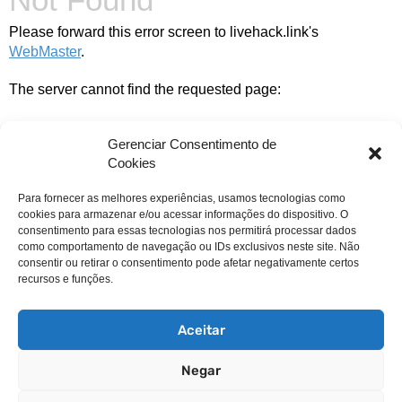
Please forward this error screen to livehack.link's
WebMaster
.
The server cannot find the requested page:
Gerenciar Consentimento de
Cookies
Para fornecer as melhores experiências, usamos tecnologias como
cookies para armazenar e/ou acessar informações do dispositivo. O
consentimento para essas tecnologias nos permitirá processar dados
como comportamento de navegação ou IDs exclusivos neste site. Não
consentir ou retirar o consentimento pode afetar negativamente certos
recursos e funções.
livehack.link/cp_errordocument.shtml (port 443)
Aceitar
Negar