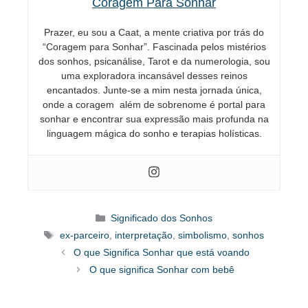
Coragem Para Sonhar
Prazer, eu sou a Caat, a mente criativa por trás do
“Coragem para Sonhar”. Fascinada pelos mistérios
dos sonhos, psicanálise, Tarot e da numerologia, sou
uma exploradora incansável desses reinos
encantados. Junte-se a mim nesta jornada única,
onde a coragem além de sobrenome é portal para
sonhar e encontrar sua expressão mais profunda na
linguagem mágica do sonho e terapias holísticas.
Categorias
Significado dos Sonhos
Tags
ex-parceiro
,
interpretação
,
simbolismo
,
sonhos
O que Significa Sonhar que está voando
O que significa Sonhar com bebê