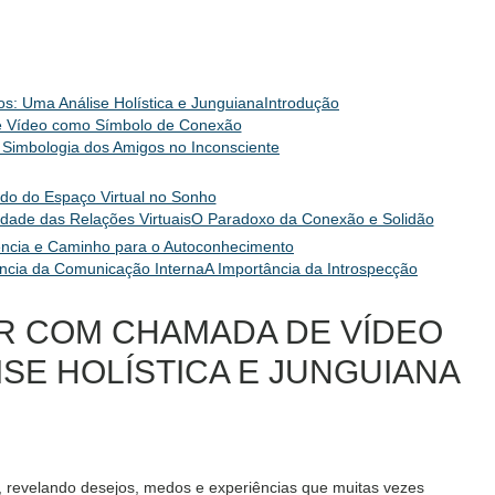
: Uma Análise Holística e Junguiana
Introdução
e Vídeo como Símbolo de Conexão
 Simbologia dos Amigos no Inconsciente
cado do Espaço Virtual no Sonho
idade das Relações Virtuais
O Paradoxo da Conexão e Solidão
iência e Caminho para o Autoconhecimento
ncia da Comunicação Interna
A Importância da Introspecção
R COM CHAMADA DE VÍDEO
SE HOLÍSTICA E JUNGUIANA
, revelando desejos, medos e experiências que muitas vezes