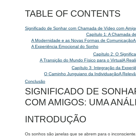
TABLE OF CONTENTS
Significado de Sonhar com Chamada de Vídeo com Amigos
Capítulo 1: A Chamada d
A Modernidade e as Novas Formas de Comunicação
A
A Experiência Emocional do Sonho
Capítulo 2: O Signifi
A Transição do Mundo Físico para o Virtual
A Real
Capítulo 3: Integração da Exper
O Caminho Junguiano da Individuação
A Relevâ
Conclusão
SIGNIFICADO DE SONHA
COM AMIGOS: UMA ANÁLI
INTRODUÇÃO
Os sonhos são janelas que se abrem para o inconsciente