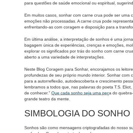
para questões de saúde emocional ou espiritual, sugerin
Em muitos casos, sonhar com carne crua pode ser uma c
emoções não processadas. A carne crua pode representar
enfrentando-as com coragem e disposição para a transf
Em última análise, a interpretação de sonhos é uma jorna
bagagem única de experiências, crenças e emoções, mol
explorar os significados por trás do sonho com carne crua
aberto a uma variedade de interpretações.
Neste Blog Coragem para Sonhar, encorajamos os leitore
profundezas de seu próprio mundo interior. Sonhar com c
para a autorreflexão, autodescoberta e crescimento pesso
lembramos a todos que, nas palavras do poeta T.S. Eliot,
de conhecer.”
Que cada sonho seja uma peç
a do quebra-
grande teatro da mente.
SIMBOLOGIA DO SONHO 
Sonhos são como mensagens criptografadas do nosso subc