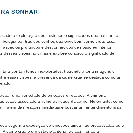
ARA SONHAR!
ado à exploração dos mistérios e significados que habitam o
mbologia por trás dos sonhos que envolvem carne crua. Essa
ar aspectos profundos e desconhecidos de nosso eu interior.
s dessas visões noturnas e explore conosco o significado de
tura por territórios inexplorados, trazendo à tona imagens e
Entre essas visões, a presença da carne crua se destaca como um
elador.
cadear uma variedade de emoções e reações. A primeira
tas vezes associado à vulnerabilidade da carne. No entanto, como
l ir além das reações imediatas e buscar um entendimento mais
ode sugerir a exposição de emoções ainda não processadas ou a
. A carne crua é um estágio anterior ao cozimento, à