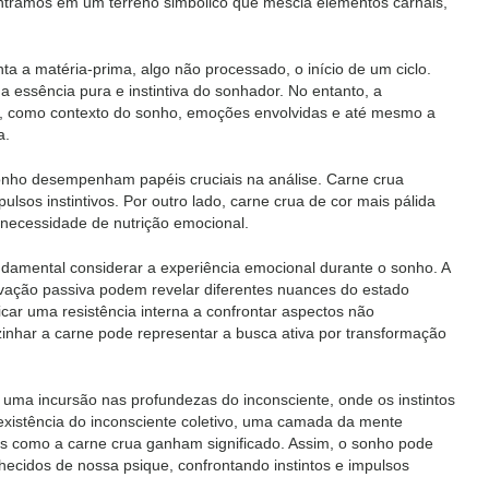
ntramos em um terreno simbólico que mescla elementos carnais,
ta a matéria-prima, algo não processado, o início de um ciclo.
r a essência pura e instintiva do sonhador. No entanto, a
, como contexto do sonho, emoções envolvidas e até mesmo a
a.
sonho desempenham papéis cruciais na análise. Carne crua
pulsos instintivos. Por outro lado, carne crua de cor mais pálida
 necessidade de nutrição emocional.
undamental considerar a experiência emocional durante o sonho. A
rvação passiva podem revelar diferentes nuances do estado
car uma resistência interna a confrontar aspectos não
inhar a carne pode representar a busca ativa por transformação
 uma incursão nas profundezas do inconsciente, onde os instintos
 existência do inconsciente coletivo, uma camada da mente
s como a carne crua ganham significado. Assim, o sonho pode
ecidos de nossa psique, confrontando instintos e impulsos