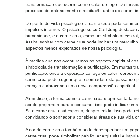
transformação que ocorre com o calor do fogo. Da mes
processo de entendimento e aceitação antes de serem in
Do ponto de vista psicológico, a carne crua pode ser int
impulsos internos. O psicólogo suíço Carl Jung destacou 
humanidade, e a carne crua, como um símbolo ancestral
Assim, sonhar com carne crua pode indicar um mergulho
aspectos menos explorados de nossa psicologia.
À medida que nos aventuramos no aspecto espiritual dos
simbologia de transformação e purificação. Em muitas trad
purificação, onde a exposição ao fogo ou calor represent
carne crua pode sugerir que o sonhador está passando por
crenças e abraçando uma nova compreensão espiritual.
Além disso, a forma como a carne crua é apresentada no
sendo preparada para o consumo, isso pode indicar uma pr
Se a carne crua está exposta, desprotegida, isso pode re
convidando o sonhador a considerar áreas de sua vida o
A cor da carne crua também pode desempenhar um papel c
carne crua, pode simbolizar paixão, energia vital e impul