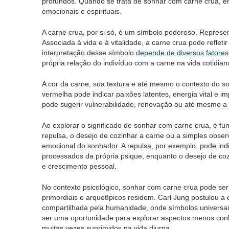
profundos. Quando se trata de sonhar com carne crua, e
emocionais e espirituais.
A carne crua, por si só, é um símbolo poderoso. Represen
Associada à vida e à vitalidade, a carne crua pode refleti
interpretação desse símbolo
depende de diversos fatores
própria relação do indivíduo com a carne na vida cotidian
A cor da carne, sua textura e até mesmo o contexto do 
vermelha pode indicar paixões latentes, energia vital e im
pode sugerir vulnerabilidade, renovação ou até mesmo a
Ao explorar o significado de sonhar com carne crua, é f
repulsa, o desejo de cozinhar a carne ou a simples obse
emocional do sonhador. A repulsa, por exemplo, pode indi
processados da própria psique, enquanto o desejo de coz
e crescimento pessoal.
No contexto psicológico, sonhar com carne crua pode ser
primordiais e arquetípicos residem. Carl Jung postulou a
compartilhada pela humanidade, onde símbolos universai
ser uma oportunidade para explorar aspectos menos conh
muitas vezes suprimidos na vida diurna.