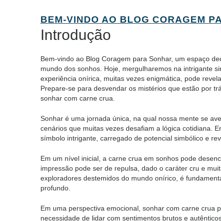
BEM-VINDO AO BLOG CORAGEM P
Introdução
Bem-vindo ao Blog Coragem para Sonhar, um espaço dedic
mundo dos sonhos. Hoje, mergulharemos na intrigante si
experiência onírica, muitas vezes enigmática, pode revel
Prepare-se para desvendar os mistérios que estão por trá
sonhar com carne crua.
Sonhar é uma jornada única, na qual nossa mente se aven
cenários que muitas vezes desafiam a lógica cotidiana. 
símbolo intrigante, carregado de potencial simbólico e rev
Em um nível inicial, a carne crua em sonhos pode desen
impressão pode ser de repulsa, dado o caráter cru e mui
exploradores destemidos do mundo onírico, é fundamenta
profundo.
Em uma perspectiva emocional, sonhar com carne crua p
necessidade de lidar com sentimentos brutos e autênticos