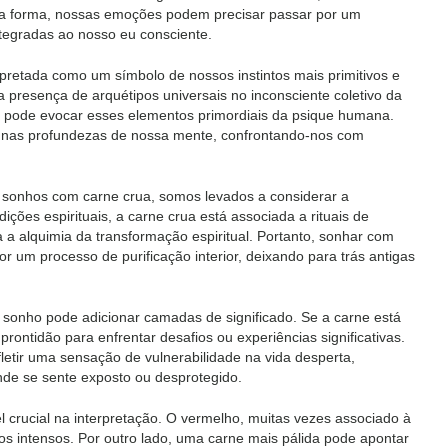
ma forma, nossas emoções podem precisar passar por um
tegradas ao nosso eu consciente.
erpretada como um símbolo de nossos instintos mais primitivos e
a presença de arquétipos universais no inconsciente coletivo da
, pode evocar esses elementos primordiais da psique humana.
 nas profundezas de nossa mente, confrontando-nos com
 sonhos com carne crua, somos levados a considerar a
ições espirituais, a carne crua está associada a rituais de
a a alquimia da transformação espiritual. Portanto, sonhar com
 um processo de purificação interior, deixando para trás antigas
 sonho pode adicionar camadas de significado. Se a carne está
ontidão para enfrentar desafios ou experiências significativas.
fletir uma sensação de vulnerabilidade na vida desperta,
nde se sente exposto ou desprotegido.
rucial na interpretação. O vermelho, muitas vezes associado à
sos intensos. Por outro lado, uma carne mais pálida pode apontar