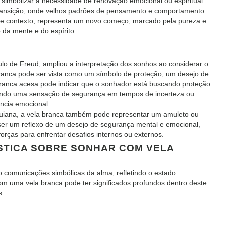
imbolizar a necessidade de renovação emocional ou espiritual.
ransição, onde velhos padrões de pensamento e comportamento
sse contexto, representa um novo começo, marcado pela pureza e
 da mente e do espírito.
lo de Freud, ampliou a interpretação dos sonhos ao considerar o
 branca pode ser vista como um símbolo de proteção, um desejo de
ranca acesa pode indicar que o sonhador está buscando proteção
ando uma sensação de segurança em tempos de incerteza ou
ência emocional.
uiana, a vela branca também pode representar um amuleto ou
 ser um reflexo de um desejo de segurança mental e emocional,
rças para enfrentar desafios internos ou externos.
ÍSTICA SOBRE SONHAR COM VELA
o comunicações simbólicas da alma, refletindo o estado
com uma vela branca pode ter significados profundos dentro deste
s.