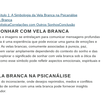
ítulo 1: A Simbologia da Vela Branca na Psicanálise
a Branca
lística
Correlações com Outros Sonhos
Conclusão
 SONHAR COM VELA BRANCA
los e imagens se entrelaçam para comunicar mensagens profundas
nca é uma experiência que pode evocar uma gama de emoções e
o. As velas brancas, comumente associadas à pureza, paz,
podem variar amplamente dependendo do contexto do sonho e das
explorar o significado de sonhar com vela branca sob a ótica da
como esse símbolo pode refletir aspectos emocionais, espirituais e
ELA BRANCA NA PSICANÁLISE
 do inconsciente, onde desejos reprimidos, medos e conflitos
ção de sonhar com uma vela branca pode fornecer insights
dor.