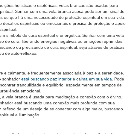
dições holísticas e esotéricas, velas brancas são usadas para
spiritual. Sonhar com uma vela branca acesa pode ser um sinal de
ais ou que há uma necessidade de proteção espiritual em sua vida.
 desafios espirituais ou emocionais e precisa de proteção e apoio
espiritual.
m símbolo de cura espiritual e energética. Sonhar com uma vela
o de cura, liberando energias negativas ou emoções reprimidas.
cando ou precisando de cura espiritual, seja através de práticas
 ou de auto-reflexão.
ve e calmante, é frequentemente associada à paz e à serenidade.
 o sonhador
está buscando paz interior e calma em sua vida
. Pode
contrar tranquilidade e equilíbrio, especialmente em tempos de
turbulência emocional.
s, a vela branca é usada para meditação e conexão com o divino.
onhador está buscando uma conexão mais profunda com sua
um reflexo de um desejo de se conectar com algo maior, buscando
piritual e iluminação.