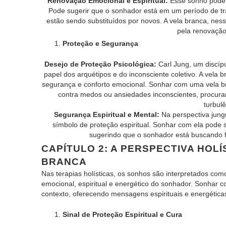
Renovação Emocional e Espiritual:
Esse sonho pode s
Pode sugerir que o sonhador está em um período de t
estão sendo substituídos por novos. A vela branca, ne
pela renovação
Proteção e Segurança
Desejo de Proteção Psicológica:
Carl Jung, um discípu
papel dos arquétipos e do inconsciente coletivo. A vela
segurança e conforto emocional. Sonhar com uma vela b
contra medos ou ansiedades inconscientes, procur
turbul
Segurança Espiritual e Mental:
Na perspectiva jung
símbolo de proteção espiritual. Sonhar com ela pode
sugerindo que o sonhador está buscando fo
CAPÍTULO 2: A PERSPECTIVA HOL
BRANCA
Nas terapias holísticas, os sonhos são interpretados com
emocional, espiritual e energético do sonhador. Sonhar 
contexto, oferecendo mensagens espirituais e energética
Sinal de Proteção Espiritual e Cura