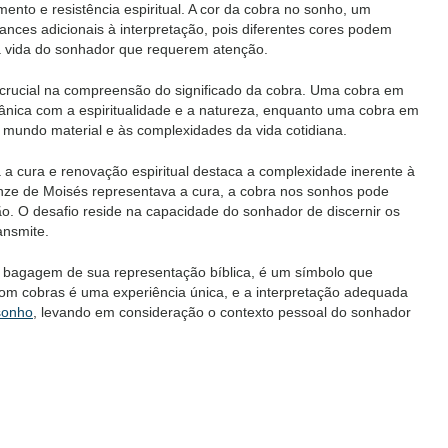
ento e resistência espiritual. A cor da cobra no sonho, um
nces adicionais à interpretação, pois diferentes cores podem
da vida do sonhador que requerem atenção.
rucial na compreensão do significado da cobra. Uma cobra em
nica com a espiritualidade e a natureza, enquanto uma cobra em
ao mundo material e às complexidades da vida cotidiana.
 a cura e renovação espiritual destaca a complexidade inerente à
nze de Moisés representava a cura, a cobra nos sonhos pode
o. O desafio reside na capacidade do sonhador de discernir os
ansmite.
a bagagem de sua representação bíblica, é um símbolo que
 com cobras é uma experiência única, e a interpretação adequada
sonho
, levando em consideração o contexto pessoal do sonhador