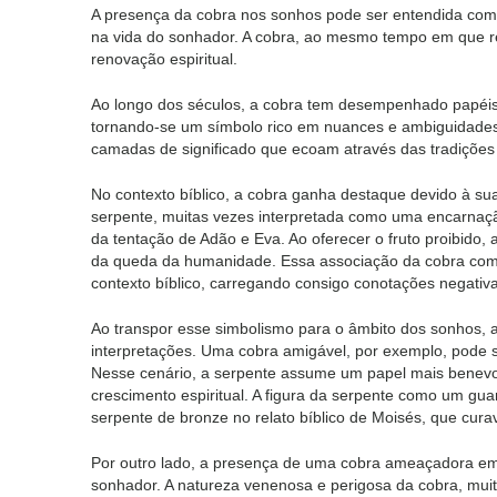
A presença da cobra nos sonhos pode ser entendida com
na vida do sonhador. A cobra, ao mesmo tempo em que r
renovação espiritual.
Ao longo dos séculos, a cobra tem desempenhado papéis m
tornando-se um símbolo rico em nuances e ambiguidades. 
camadas de significado que ecoam através das tradições 
No contexto bíblico, a cobra ganha destaque devido à su
serpente, muitas vezes interpretada como uma encarnaçã
da tentação de Adão e Eva. Ao oferecer o fruto proibido, 
da queda da humanidade. Essa associação da cobra com
contexto bíblico, carregando consigo conotações negativ
Ao transpor esse simbolismo para o âmbito dos sonhos, 
interpretações. Uma cobra amigável, por exemplo, pode 
Nesse cenário, a serpente assume um papel mais benevo
crescimento espiritual. A figura da serpente como um g
serpente de bronze no relato bíblico de Moisés, que cur
Por outro lado, a presença de uma cobra ameaçadora em 
sonhador. A natureza venenosa e perigosa da cobra, muit