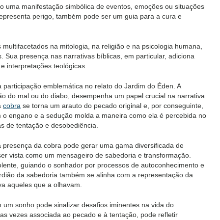
o uma manifestação simbólica de eventos, emoções ou situações
epresenta perigo, também pode ser um guia para a cura e
ultifacetados na mitologia, na religião e na psicologia humana,
Sua presença nas narrativas bíblicas, em particular, adiciona
e interpretações teológicas.
a participação emblemática no relato do Jardim do Éden. A
o do mal ou do diabo, desempenha um papel crucial na narrativa
a
cobra
se torna um arauto do pecado original e, por conseguinte,
 o engano e a sedução molda a maneira como ela é percebida no
as de tentação e desobediência.
a presença da cobra pode gerar uma gama diversificada de
ser vista como um mensageiro de sabedoria e transformação.
lente, guiando o sonhador por processos de autoconhecimento e
uardião da sabedoria também se alinha com a representação da
ava aqueles que a olhavam.
um sonho pode sinalizar desafios iminentes na vida do
as vezes associada ao pecado e à tentação, pode refletir