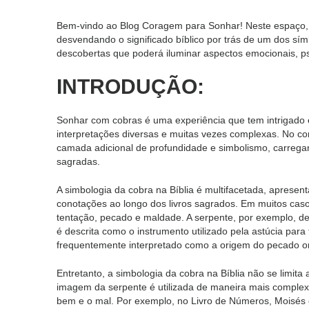
Bem-vindo ao Blog Coragem para Sonhar! Neste espaço,
desvendando o significado bíblico por trás de um dos sí
descobertas que poderá iluminar aspectos emocionais, psi
INTRODUÇÃO:
Sonhar com cobras é uma experiência que tem intrigado 
interpretações diversas e muitas vezes complexas. No con
camada adicional de profundidade e simbolismo, carrega
sagradas.
A simbologia da cobra na Bíblia é multifacetada, aprese
conotações ao longo dos livros sagrados. Em muitos cas
tentação, pecado e maldade. A serpente, por exemplo, d
é descrita como o instrumento utilizado pela astúcia pa
frequentemente interpretado como a origem do pecado or
Entretanto, a simbologia da cobra na Bíblia não se limi
imagem da serpente é utilizada de maneira mais comple
bem e o mal. Por exemplo, no Livro de Números, Moisés é