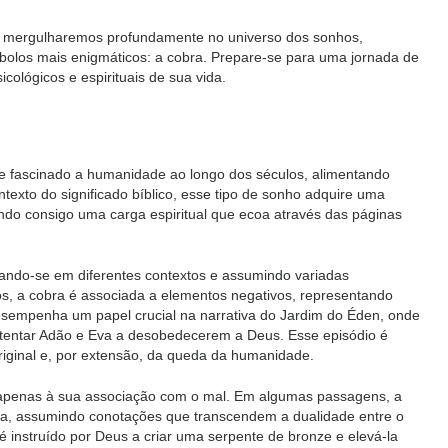
 mergulharemos profundamente no universo dos sonhos,
mbolos mais enigmáticos: a cobra. Prepare-se para uma jornada de
cológicos e espirituais de sua vida.
e fascinado a humanidade ao longo dos séculos, alimentando
texto do significado bíblico, esse tipo de sonho adquire uma
ndo consigo uma carga espiritual que ecoa através das páginas
ntando-se em diferentes contextos e assumindo variadas
os, a cobra é associada a elementos negativos, representando
esempenha um papel crucial na narrativa do Jardim do Éden, onde
ra tentar Adão e Eva a desobedecerem a Deus. Esse episódio é
iginal e, por extensão, da queda da humanidade.
ta apenas à sua associação com o mal. Em algumas passagens, a
xa, assumindo conotações que transcendem a dualidade entre o
 instruído por Deus a criar uma serpente de bronze e elevá-la