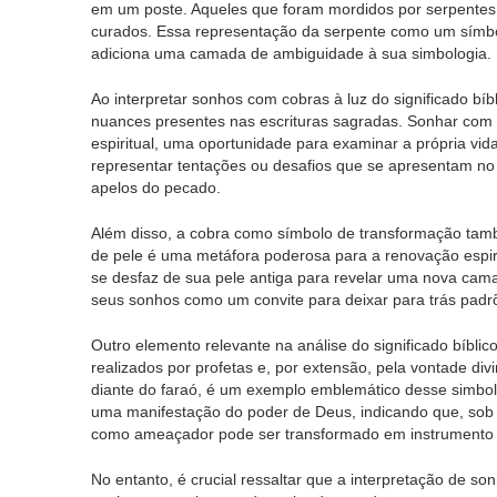
em um poste. Aqueles que foram mordidos por serpentes
curados. Essa representação da serpente como um símbol
adiciona uma camada de ambiguidade à sua simbologia.
Ao interpretar sonhos com cobras à luz do significado bíbl
nuances presentes nas escrituras sagradas. Sonhar com
espiritual, uma oportunidade para examinar a própria vida
representar tentações ou desafios que se apresentam no 
apelos do pecado.
Além disso, a cobra como símbolo de transformação tamb
de pele é uma metáfora poderosa para a renovação espir
se desfaz de sua pele antiga para revelar uma nova cam
seus sonhos como um convite para deixar para trás padrõ
Outro elemento relevante na análise do significado bíbl
realizados por profetas e, por extensão, pela vontade d
diante do faraó, é um exemplo emblemático desse simbo
uma manifestação do poder de Deus, indicando que, sob 
como ameaçador pode ser transformado em instrumento 
No entanto, é crucial ressaltar que a interpretação de so