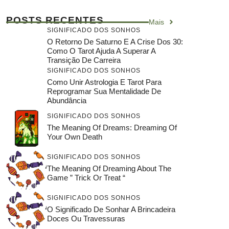
POSTS RECENTES
Mais
SIGNIFICADO DOS SONHOS
O Retorno De Saturno E A Crise Dos 30:
Como O Tarot Ajuda A Superar A
Transição De Carreira
SIGNIFICADO DOS SONHOS
Como Unir Astrologia E Tarot Para
Reprogramar Sua Mentalidade De
Abundância
SIGNIFICADO DOS SONHOS
The Meaning Of Dreams: Dreaming Of
Your Own Death
SIGNIFICADO DOS SONHOS
The Meaning Of Dreaming About The
Game ” Trick Or Treat “
SIGNIFICADO DOS SONHOS
O Significado De Sonhar A Brincadeira
Doces Ou Travessuras