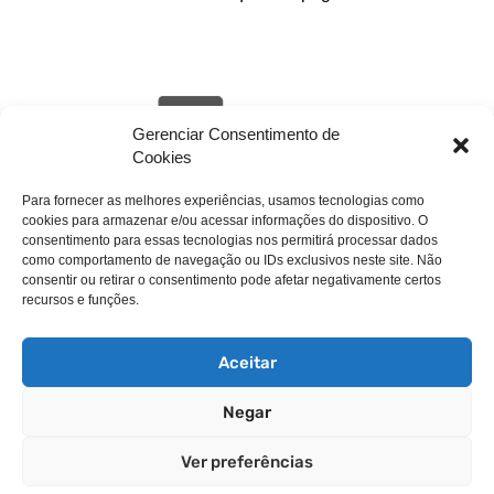
Gerenciar Consentimento de
Cookies
Para fornecer as melhores experiências, usamos tecnologias como
cookies para armazenar e/ou acessar informações do dispositivo. O
livehack.link/cp_errordocument.shtml (port 443)
consentimento para essas tecnologias nos permitirá processar dados
como comportamento de navegação ou IDs exclusivos neste site. Não
consentir ou retirar o consentimento pode afetar negativamente certos
recursos e funções.
Aceitar
Negar
Copyright © 2025 WebPros International, L.L.C.
Ver preferências
Privacy Policy