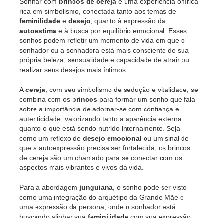
Sonhar com
brincos de cereja
é uma experiência onírica
rica em simbolismo, conectada tanto aos temas de
feminilidade
e
desejo
, quanto à expressão da
autoestima
e à busca por equilíbrio emocional. Esses
sonhos podem refletir um momento de vida em que o
sonhador ou a sonhadora está mais consciente de sua
própria beleza, sensualidade e capacidade de atrair ou
realizar seus desejos mais íntimos.
A
cereja
, com seu simbolismo de sedução e vitalidade, se
combina com os
brincos
para formar um sonho que fala
sobre a importância de adornar-se com confiança e
autenticidade, valorizando tanto a aparência externa
quanto o que está sendo nutrido internamente. Seja
como um reflexo de
desejo emocional
ou um sinal de
que a autoexpressão precisa ser fortalecida, os brincos
de cereja são um chamado para se conectar com os
aspectos mais vibrantes e vivos da vida.
Para a abordagem
junguiana
, o sonho pode ser visto
como uma integração do arquétipo da Grande Mãe e
uma expressão da persona, onde o sonhador está
buscando alinhar sua
feminilidade
com sua expressão