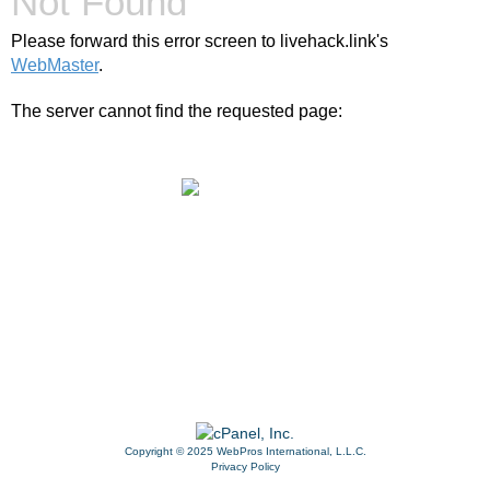
Not Found
Please forward this error screen to livehack.link's
WebMaster
.
The server cannot find the requested page:
livehack.link/cp_errordocument.shtml (port 443)
Copyright © 2025 WebPros International, L.L.C.
Privacy Policy