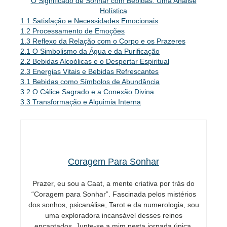
O Significado de Sonhar com Bebidas: Uma Análise
Holística
1.1 Satisfação e Necessidades Emocionais
1.2 Processamento de Emoções
1.3 Reflexo da Relação com o Corpo e os Prazeres
2.1 O Simbolismo da Água e da Purificação
2.2 Bebidas Alcoólicas e o Despertar Espiritual
2.3 Energias Vitais e Bebidas Refrescantes
3.1 Bebidas como Símbolos de Abundância
3.2 O Cálice Sagrado e a Conexão Divina
3.3 Transformação e Alquimia Interna
Coragem Para Sonhar
Prazer, eu sou a Caat, a mente criativa por trás do
“Coragem para Sonhar”. Fascinada pelos mistérios
dos sonhos, psicanálise, Tarot e da numerologia, sou
uma exploradora incansável desses reinos
encantados. Junte-se a mim nesta jornada única,