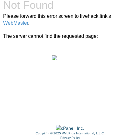
Not Found
Please forward this error screen to livehack.link's
WebMaster
.
The server cannot find the requested page:
livehack.link/cp_errordocument.shtml (port 443)
Copyright © 2025 WebPros International, L.L.C.
Privacy Policy