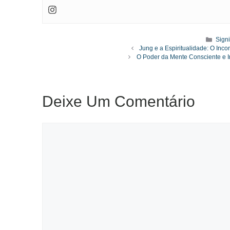
Cate
Sign
Jung e a Espiritualidade: O In
O Poder da Mente Consciente e I
Deixe Um Comentário
Comentário