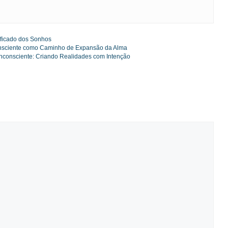
gorias
ificado dos Sonhos
consciente como Caminho de Expansão da Alma
nconsciente: Criando Realidades com Intenção