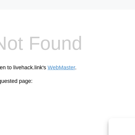
Not Found
en to livehack.link's
WebMaster
.
equested page:
cp_errordocument.shtml (port 443)