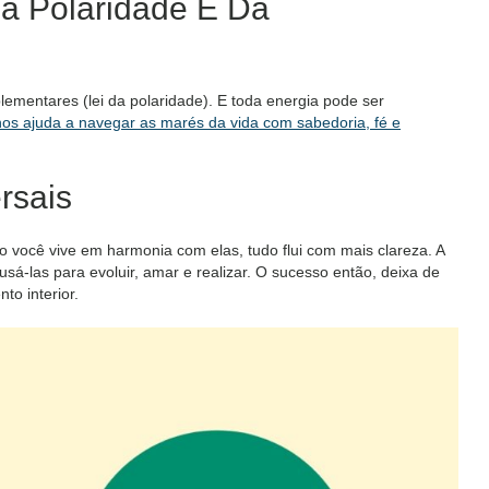
Da Polaridade E Da
plementares (lei da polaridade). E toda energia pode ser
nos ajuda a navegar as marés da vida com sabedoria, fé e
rsais
do você vive em harmonia com elas, tudo flui com mais clareza. A
 usá-las para evoluir, amar e realizar. O sucesso então, deixa de
to interior.