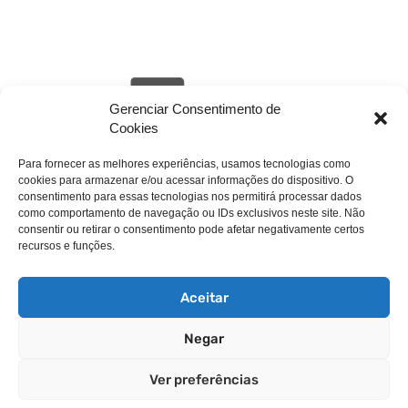
Gerenciar Consentimento de
Cookies
Para fornecer as melhores experiências, usamos tecnologias como
cookies para armazenar e/ou acessar informações do dispositivo. O
livehack.link/cp_errordocument.shtml (port 443)
consentimento para essas tecnologias nos permitirá processar dados
como comportamento de navegação ou IDs exclusivos neste site. Não
consentir ou retirar o consentimento pode afetar negativamente certos
recursos e funções.
Aceitar
Negar
Copyright © 2025 WebPros International, L.L.C.
Ver preferências
Privacy Policy