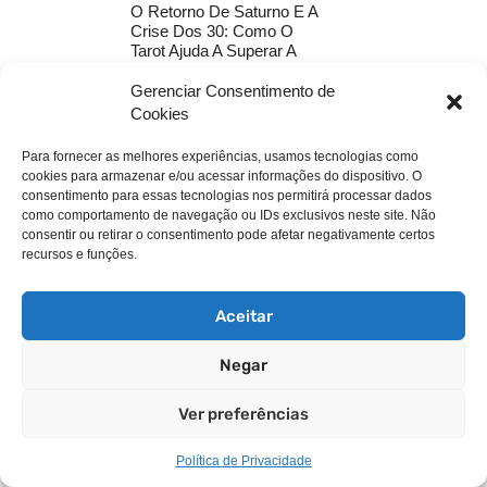
O Retorno De Saturno E A
Crise Dos 30: Como O
Tarot Ajuda A Superar A
Transição De Carreira
Gerenciar Consentimento de
SIGNIFICADO DOS SONHOS
Cookies
Como Unir Astrologia E
Tarot Para Reprogramar
Sua Mentalidade De
Para fornecer as melhores experiências, usamos tecnologias como
Abundância
cookies para armazenar e/ou acessar informações do dispositivo. O
consentimento para essas tecnologias nos permitirá processar dados
SIGNIFICADO DOS SONHOS
como comportamento de navegação ou IDs exclusivos neste site. Não
The Meaning Of Dreams:
consentir ou retirar o consentimento pode afetar negativamente certos
Dreaming Of Your Own
recursos e funções.
Death
SIGNIFICADO DOS SONHOS
The Meaning Of Dreaming
Aceitar
About The Game ” Trick Or
Treat “
Negar
SIGNIFICADO DOS SONHOS
O Significado De Sonhar A
Ver preferências
Brincadeira Doces Ou
Travessuras
Política de Privacidade
SIGNIFICADO DOS SONHOS