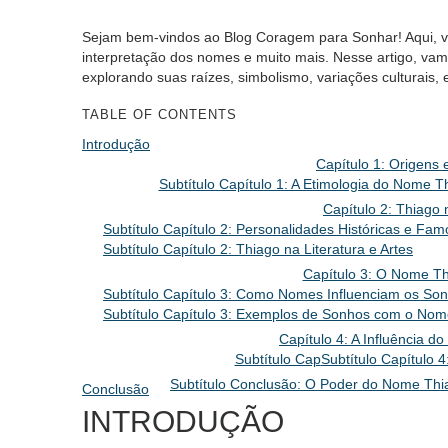
Sejam bem-vindos ao Blog Coragem para Sonhar! Aqui, vo
interpretação dos nomes e muito mais. Nesse artigo, vamo
explorando suas raízes, simbolismo, variações culturais
TABLE OF CONTENTS
Introdução
Capítulo 1: Origens
Subtítulo Capítulo 1: A Etimologia do Nome T
Capítulo 2: Thiago 
Subtítulo Capítulo 2: Personalidades Históricas e F
Subtítulo Capítulo 2: Thiago na Literatura e Artes
Capítulo 3: O Nome Th
Subtítulo Capítulo 3: Como Nomes Influenciam os So
Subtítulo Capítulo 3: Exemplos de Sonhos com o Nom
Capítulo 4: A Influência 
Subtítulo Cap
Subtítulo Capítulo
Subtítulo Conclusão: O Poder do Nome Thi
Conclusão
INTRODUÇÃO