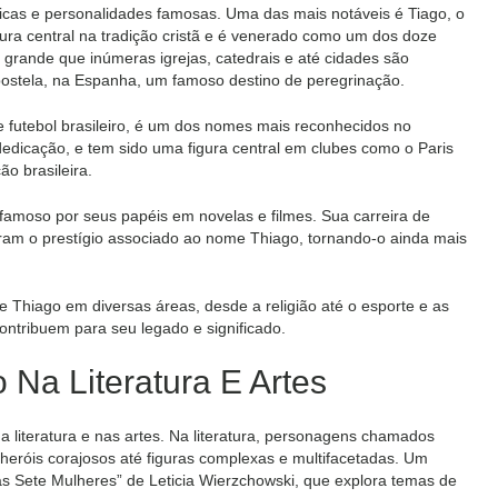
ricas e personalidades famosas. Uma das mais notáveis é Tiago, o
ura central na tradição cristã e é venerado como um dos doze
o grande que inúmeras igrejas, catedrais e até cidades são
ostela, na Espanha, um famoso destino de peregrinação.
futebol brasileiro, é um dos nomes mais reconhecidos no
 dedicação, e tem sido uma figura central em clubes como o Paris
o brasileira.
o famoso por seus papéis em novelas e filmes. Sua carreira de
tiram o prestígio associado ao nome Thiago, tornando-o ainda mais
e Thiago em diversas áreas, desde a religião até o esporte e as
tribuem para seu legado e significado.
o Na Literatura E Artes
literatura e nas artes. Na literatura, personagens chamados
eróis corajosos até figuras complexas e multifacetadas. Um
 Sete Mulheres” de Leticia Wierzchowski, que explora temas de