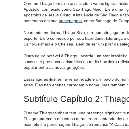
O nome Thiago tem sido associado a várias figuras histó
Apóstolo, conhecido como São Tiago Maior. Ele é uma fig
apóstolos de Jesus Cristo. A influência de São Tiago é tã
nomeadas em sua
homenagem
, como Santiago de Comp
No mundo moderno, Thiago Silva, o renomado jogador de 
esporte. Ele é conhecido por sua habilidade, liderança e
Saint-Germain e o Chelsea, além de ser um pilar da seleçã
Outra figura notável é Thiago Lacerda, um ator brasileir
sucesso e presença carismática na mídia brasileira refle
popular entre as novas gerações.
Essas figuras ilustram a versatilidade e o impacto do nom
artes. Elas não apenas carregam o nome, mas também con
Subtítulo Capítulo 2: Thiag
O nome Thiago também tem uma presença significativa na 
Thiago aparecem em várias obras, representando desde h
exemplo é o personagem Thiago, do romance “A Casa das